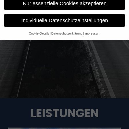
Nur essenzielle Cookies akzeptieren
Individuelle Datenschutzeinstellungen
Cookie-Details
Datenschutzerklärung
Impressum
Datenschutzeinstellungen
Wenn Sie unter 16 Jahre alt sind und Ihre Zustimmung zu
freiwilligen Diensten geben möchten, müssen Sie Ihre
Erziehungsberechtigten um Erlaubnis bitten.
Wir verwenden Cookies und andere Technologien auf unserer
Website. Einige von ihnen sind essenziell, während andere uns
helfen, diese Website und Ihre Erfahrung zu verbessern.
Personenbezogene Daten können verarbeitet werden (z. B. IP-
Adressen), z. B. für personalisierte Anzeigen und Inhalte oder
Anzeigen- und Inhaltsmessung.
Weitere Informationen über die
Verwendung Ihrer Daten finden Sie in unserer
Datenschutzerklärung
.
LEISTUNGEN
Hier finden Sie eine Übersicht über alle verwendeten Cookies. Sie
können Ihre Einwilligung zu ganzen Kategorien geben oder sich
weitere Informationen anzeigen lassen und so nur bestimmte
Cookies auswählen.